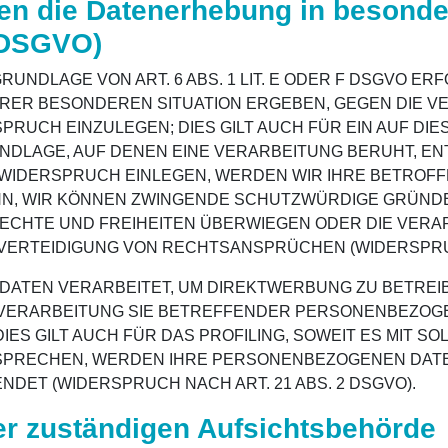
en die Datenerhebung in besonde
1 DSGVO)
NDLAGE VON ART. 6 ABS. 1 LIT. E ODER F DSGVO ERF
IHRER BESONDEREN SITUATION ERGEBEN, GEGEN DIE 
UCH EINZULEGEN; DIES GILT AUCH FÜR EIN AUF DI
UNDLAGE, AUF DENEN EINE VERARBEITUNG BERUHT, EN
WIDERSPRUCH EINLEGEN, WERDEN WIR IHRE BETRO
ENN, WIR KÖNNEN ZWINGENDE SCHUTZWÜRDIGE GRÜND
RECHTE UND FREIHEITEN ÜBERWIEGEN ODER DIE VERA
RTEIDIGUNG VON RECHTSANSPRÜCHEN (WIDERSPRUCH 
TEN VERARBEITET, UM DIREKTWERBUNG ZU BETREIBE
 VERARBEITUNG SIE BETREFFENDER PERSONENBEZOG
ES GILT AUCH FÜR DAS PROFILING, SOWEIT ES MIT S
RSPRECHEN, WERDEN IHRE PERSONENBEZOGENEN DAT
ET (WIDERSPRUCH NACH ART. 21 ABS. 2 DSGVO).
er zuständigen Aufsichts­behörde