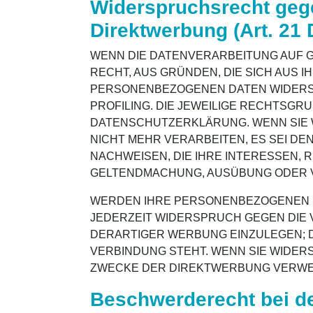
Widerspruchsrecht geg
Direktwerbung (Art. 2
WENN DIE DATENVERARBEITUNG AUF GRU
RECHT, AUS GRÜNDEN, DIE SICH AUS 
PERSONENBEZOGENEN DATEN WIDERSPR
PROFILING. DIE JEWEILIGE RECHTSGR
DATENSCHUTZERKLÄRUNG. WENN SIE 
NICHT MEHR VERARBEITEN, ES SEI D
NACHWEISEN, DIE IHRE INTERESSEN, 
GELTENDMACHUNG, AUSÜBUNG ODER VE
WERDEN IHRE PERSONENBEZOGENEN DA
JEDERZEIT WIDERSPRUCH GEGEN DIE
DERARTIGER WERBUNG EINZULEGEN; DI
VERBINDUNG STEHT. WENN SIE WIDE
ZWECKE DER DIREKTWERBUNG VERWEND
Beschwerde­recht bei d